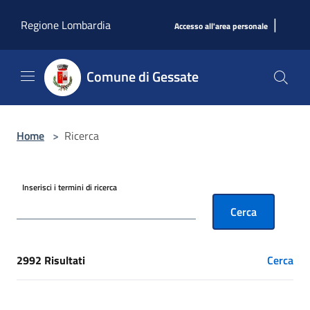
Salta al contenuto principale
|
Regione Lombardia
Accesso all'area personale
Comune di Gessate
Home
>
Ricerca
Inserisci i termini di ricerca
Cerca
2992 Risultati
Cerca
[results] Risultati