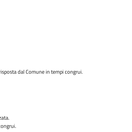
na risposta dal Comune in tempi congrui.
zata.
congrui.