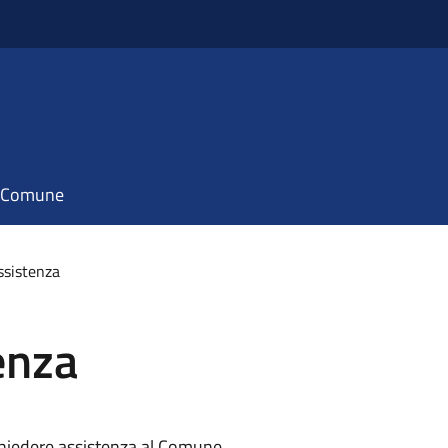
il Comune
ssistenza
enza
richiedere assistenza al Comune.