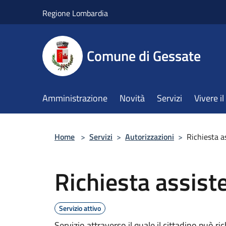
Salta al contenuto principale
Regione Lombardia
Comune di Gessate
Amministrazione
Novità
Servizi
Vivere 
Home
>
Servizi
>
Autorizzazioni
>
Richiesta a
Richiesta assist
Servizio attivo
Servizio attraverso il quale il cittadino può 