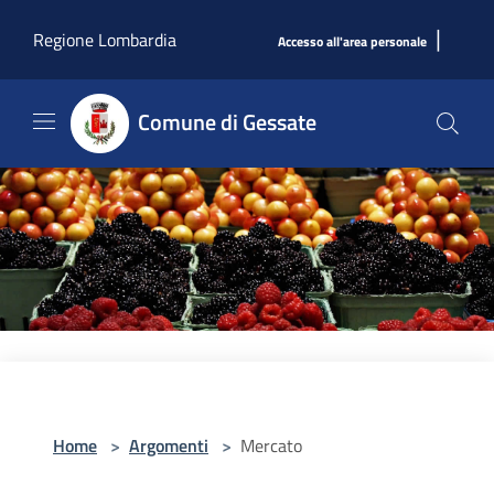
Salta al contenuto principale
|
Regione Lombardia
Accesso all'area personale
Comune di Gessate
Home
>
Argomenti
>
Mercato