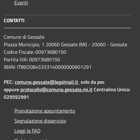
Eventi
CONTATTI
Comune di Gessate
Piazza Municipio, 1 20060 Gessate (MI) - 20060 - Gessate
Codice Fiscale: 00973680150
Partita IVA: 00973680150
IBAN: IT86O0845333140000000601291
PEC:
comune.gessate@legalmail.it
solo da pec
oppure
protocollo@comune.gessate.mi.it
Centralino Unico:
029592991
Prenotazione appuntamento
Segnalazione disservizio
Leggi le FAQ