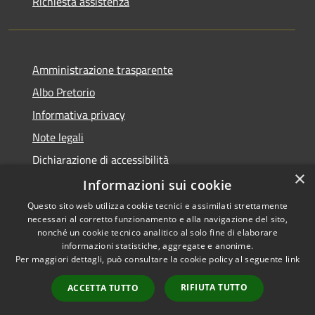
Richiesta assistenza
Amministrazione trasparente
Albo Pretorio
Informativa privacy
Note legali
Dichiarazione di accessibilità
×
Dichiarazione di accessibilità dal 2025
Informazioni sui cookie
Questo sito web utilizza cookie tecnici e assimilati strettamente
necessari al corretto funzionamento e alla navigazione del sito,
nonché un cookie tecnico analitico al solo fine di elaborare
informazioni statistiche, aggregate e anonime.
RSS
Copyright © 2026 • Comune di
Per maggiori dettagli, può consultare la cookie policy al seguente
link
Accessibilità
Gessate • Powered by
Privacy
Municipium
Accesso
•
RIFIUTA TUTTO
ACCETTA TUTTO
Cookie
redazione