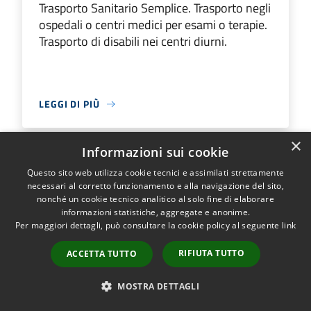
Trasporto Sanitario Semplice. Trasporto negli
ospedali o centri medici per esami o terapie.
Trasporto di disabili nei centri diurni.
LEGGI DI PIÙ
×
Informazioni sui cookie
Questo sito web utilizza cookie tecnici e assimilati strettamente
Luoghi
necessari al corretto funzionamento e alla navigazione del sito,
nonché un cookie tecnico analitico al solo fine di elaborare
informazioni statistiche, aggregate e anonime.
Associazioni (1)
Per maggiori dettagli, può consultare la cookie policy al seguente
link
Attività Ludiche (1)
RIFIUTA TUTTO
ACCETTA TUTTO
Biblioteca (1)
MOSTRA DETTAGLI
Chiesa (3)