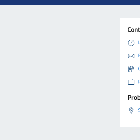
Cont
Prob