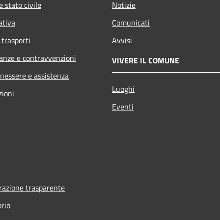
 stato civile
Notizie
ativa
Comunicati
 trasporti
Avvisi
nanze e contravvenzioni
VIVERE IL COMUNE
enessere e assistenza
Luoghi
zioni
Eventi
azione trasparente
orio