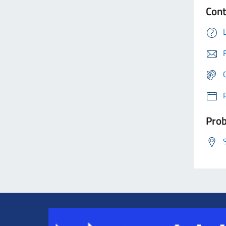
Cont
Prob