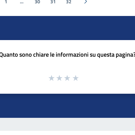
1
...
30
31
32
ecedente
Successiva »
Quanto sono chiare le informazioni su questa pagina