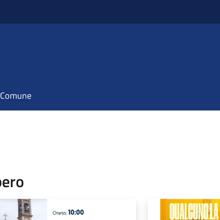
il Comune
bero