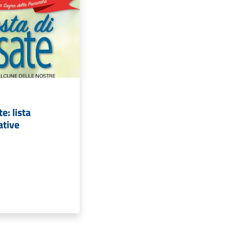
e: lista
ative