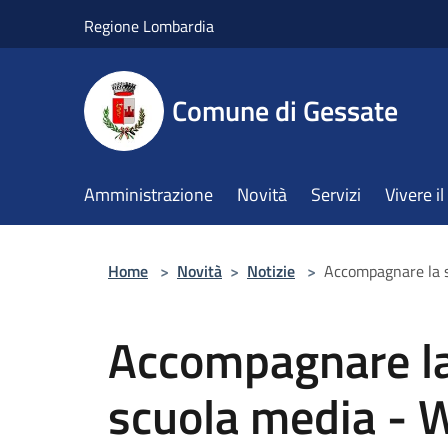
Salta al contenuto principale
Regione Lombardia
Comune di Gessate
Amministrazione
Novità
Servizi
Vivere 
Home
>
Novità
>
Notizie
>
Accompagnare la s
Accompagnare la
scuola media - W