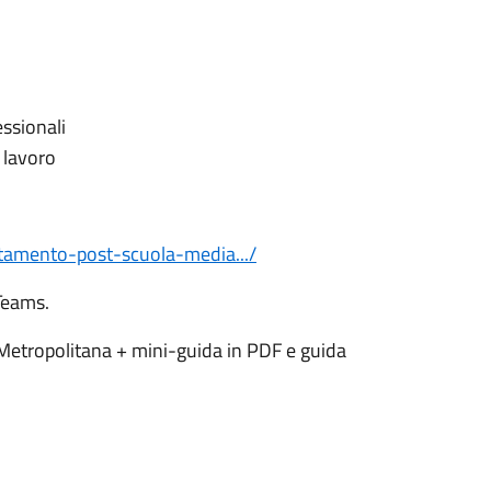
essionali
 lavoro
ntamento-post-scuola-media.../
 Teams.
L Metropolitana + mini-guida in PDF e guida