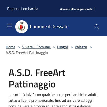
Salta al contenuto principale
|
Regione Lombardia
Accesso all'area personale
Comune di Gessate
Home
>
Vivere il Comune
>
Luoghi
>
Palazzo
>
A.S.D. FreeArt Pattinaggio
A.S.D. FreeArt
Pattinaggio
La società iniziò con qualche corso per bambini e adulti,
tutto a livello promozionale, fino ad arrivare ad oggi
con una vera e propria squadra agonistica e diversi