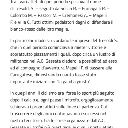
Tra i vari atleti di quel periodo spiccava il nome
di Tresoldi S. – seguito da Solcia R. – Fumagalli R. –
Colombo M. – Pastori M. – Cremonesi A. – Mapelli
F. e Villa C. Tutti ottimi pedalatori degni di difendere il
bianco-rosso delle loro maglie.
In particolar modo si ricordano le imprese del Tresoldi S.
che in quel periodo cominciava a mieter vittorie e
soprattutto piazzamenti i quali, dopo circa un lustro di
militanza nell’A.C. Gessate diedero la possibilità ad esso
ed al compagno d’avventura Mapelli F. di passare alla
Carugatese, dimostrando quanto fosse stato
importante iniziare con “la gamba giusta”.
In quegli anni il ciclismo era forse lo sport più seguito
dopo il calcio e, ogni paese limitrofo, orgogliosamente
schierava i propri atleti sulle linee di partenza. Col
trascorrere degli anni continuavano i successi nel
nostro territorio, tra le corse organizzate dall’A.C.
Gessate e i trofei più prestigiosi ai quali i nostri atleti