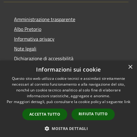
Amministrazione trasparente
Albo Pretorio
Informativa privacy
Note legali
Dichiarazione di accessibilità
×
Dichiarazione di accessibilità dal 2025
Informazioni sui cookie
Questo sito web utilizza cookie tecnici e assimilati strettamente
necessari al corretto funzionamento e alla navigazione del sito,
nonché un cookie tecnico analitico al solo fine di elaborare
informazioni statistiche, aggregate e anonime.
RSS
Copyright © 2026 • Comune di
Per maggiori dettagli, può consultare la cookie policy al seguente
link
Accessibilità
Gessate • Powered by
Privacy
Municipium
Accesso
•
RIFIUTA TUTTO
ACCETTA TUTTO
Cookie
redazione
Mappa del sito
MOSTRA DETTAGLI