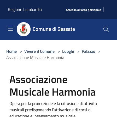
Salta al contenuto principale
|
Regione Lombardia
Accesso all'area personale
Comune di Gessate
Home
>
Vivere il Comune
>
Luoghi
>
Palazzo
>
Associazione Musicale Harmonia
Associazione
Musicale Harmonia
Opera per la promozione e la diffusione di attività
musicali predisponendo l’attivazione di corsi di
educazione e insegnamento musicale.