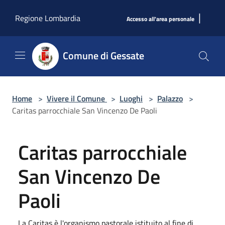
Salta al contenuto principale
|
Regione Lombardia
Accesso all'area personale
Comune di Gessate
Home
>
Vivere il Comune
>
Luoghi
>
Palazzo
>
Caritas parrocchiale San Vincenzo De Paoli
Caritas parrocchiale
San Vincenzo De
Paoli
La Caritas è l'organismo pastorale istituito al fine di