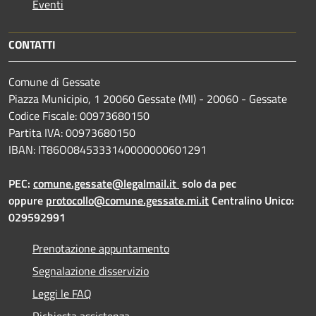
Eventi
CONTATTI
Comune di Gessate
Piazza Municipio, 1 20060 Gessate (MI) - 20060 - Gessate
Codice Fiscale: 00973680150
Partita IVA: 00973680150
IBAN: IT86O0845333140000000601291
PEC:
comune.gessate@legalmail.it
solo da pec
oppure
protocollo@comune.gessate.mi.it
Centralino Unico:
029592991
Prenotazione appuntamento
Segnalazione disservizio
Leggi le FAQ
Richiesta assistenza