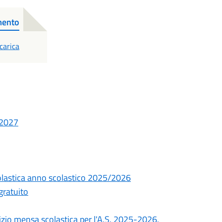
mento
DF
carica
/2027
olastica anno scolastico 2025/2026
gratuito
izio mensa scolastica per l'A.S. 2025-2026.