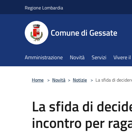
Salta al contenuto principale
Regione Lombardia
Comune di Gessate
Amministrazione
Novità
Servizi
Vivere 
Home
>
Novità
>
Notizie
>
La sfida di decider
La sfida di decid
incontro per rag